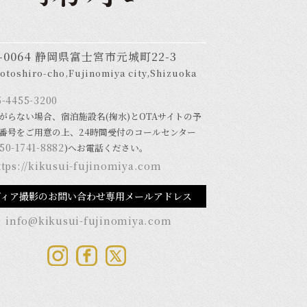
8-0064 静岡県富士宮市元城町22-3
otoshiro-cho,Fujinomiya city,Shizuoka
5-4455-3200
がらない場合、宿泊施設名(掬水)とOTAサイトの予
番号をご用意の上、24時間受付のコールセンター
50-1741-8882
)へお電話ください。
ttps://kikusui-fujinomiya.com
ディア撮影のお問い合わせ専用メールアドレス
info@kikusui-fujinomiya.com
: