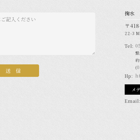
掬水
〒41
22-3 M
0
Tel:
繋
約
0
(
h
Hp:
メ
Email