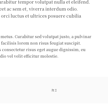
urabitur tempor volutpat nulla et eleifend.
et ac sem et, viverra interdum odio.
rci luctus et ultrices posuere cubilia
metus. Curabitur sed volutpat justo, a pulvinar
 facilisis lorem non risus feugiat suscipit.
is consectetur risus eget augue dignissim, eu
o vel velit efficitur molestie.
次