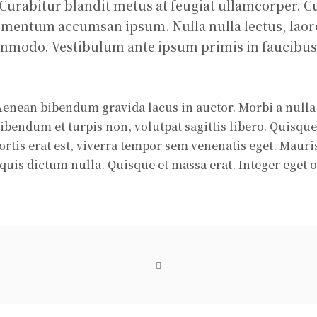
 Curabitur blandit metus at feugiat ullamcorper. C
ermentum accumsan ipsum. Nulla nulla lectus, laore
mmodo. Vestibulum ante ipsum primis in faucibus o
Aenean bibendum gravida lacus in auctor. Morbi a nulla 
 bibendum et turpis non, volutpat sagittis libero. Quisque
ortis erat est, viverra tempor sem venenatis eget. Maur
quis dictum nulla. Quisque et massa erat. Integer eget odi